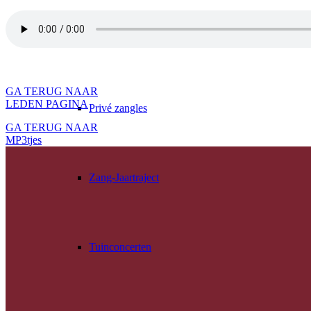
Privé zangles / Zang-Jaartraject / Tuinconcerten & Zang
GA TERUG NAAR
LEDEN PAGINA
Privé zangles
GA TERUG NAAR
MP3tjes
Zang-Jaartraject
Tuinconcerten