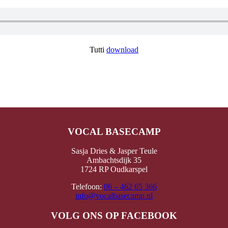
dagen
Tutti
download
VOCAL BASECAMP
Sasja Dries & Jasper Teule
Ambachtsdijk 35
1724 RP Oudkarspel
Telefoon:
06 – 462 65 366
info@vocalbasecamp.nl
VOLG ONS OP FACEBOOK