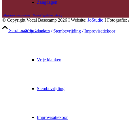
Zangdagen
Algemene voorwaarden
Dataveiligheid en privacy
© Copyright Vocal Basecamp 2026 I Website:
JoStudio
I Fotografie:
Scroll naar bovenzijde
Vrije klanken / Stembevrijding / Improvisatiekoor
Vrije klanken
Stembevrijding
Improvisatiekoor