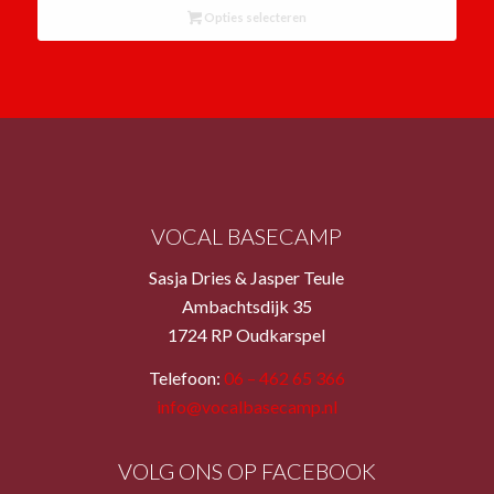
Opties selecteren
€ 16,00
VOCAL BASECAMP
Sasja Dries & Jasper Teule
Ambachtsdijk 35
1724 RP Oudkarspel
Telefoon:
06 – 462 65 366
info@vocalbasecamp.nl
VOLG ONS OP FACEBOOK