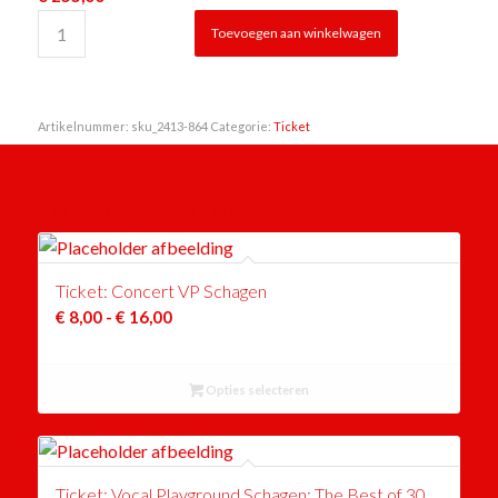
Toevoegen aan winkelwagen
Artikelnummer:
sku_2413-864
Categorie:
Ticket
Gerelateerde producten
Ticket: Concert VP Schagen
Prijsklasse:
€
8,00
-
€
16,00
€ 8,00
tot
Opties selecteren
€ 16,00
Ticket: Vocal Playground Schagen: The Best of 30