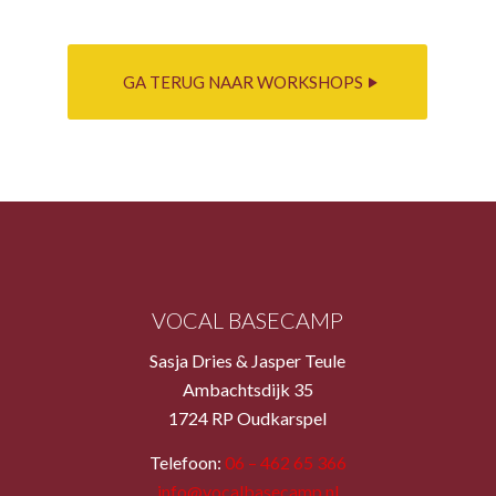
GA TERUG NAAR WORKSHOPS
VOCAL BASECAMP
Sasja Dries & Jasper Teule
Ambachtsdijk 35
1724 RP Oudkarspel
Telefoon:
06 – 462 65 366
info@vocalbasecamp.nl